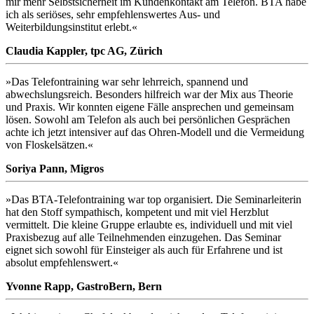
mir mehr Selbstsicherheit im Kundenkontakt am Telefon. BTA habe
ich als seriöses, sehr empfehlenswertes Aus- und
Weiterbildungsinstitut erlebt.«
Claudia Kappler, tpc AG, Zürich
»Das Telefontraining war sehr lehrreich, spannend und
abwechslungsreich. Besonders hilfreich war der Mix aus Theorie
und Praxis. Wir konnten eigene Fälle ansprechen und gemeinsam
lösen. Sowohl am Telefon als auch bei persönlichen Gesprächen
achte ich jetzt intensiver auf das Ohren-Modell und die Vermeidung
von Floskelsätzen.«
Soriya Pann, Migros
»Das BTA-Telefontraining war top organisiert. Die Seminarleiterin
hat den Stoff sympathisch, kompetent und mit viel Herzblut
vermittelt. Die kleine Gruppe erlaubte es, individuell und mit viel
Praxisbezug auf alle Teilnehmenden einzugehen. Das Seminar
eignet sich sowohl für Einsteiger als auch für Erfahrene und ist
absolut empfehlenswert.«
Yvonne Rapp, GastroBern, Bern